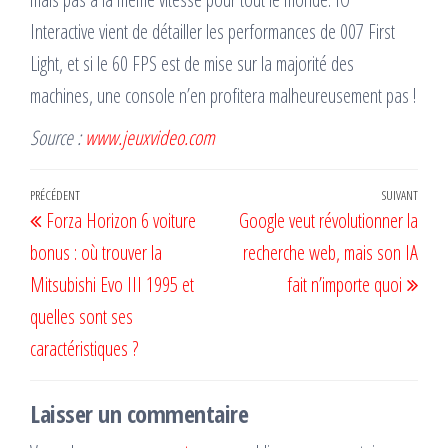
Interactive vient de détailler les performances de 007 First
Light, et si le 60 FPS est de mise sur la majorité des
machines, une console n’en profitera malheureusement pas !
Source :
www.jeuxvideo.com
Navigation
Article
PRÉCÉDENT
SUIVANT
Artic
Forza Horizon 6 voiture
Google veut révolutionner la
de
précédent
suiv
bonus : où trouver la
recherche web, mais son IA
l’article
Mitsubishi Evo III 1995 et
fait n’importe quoi
quelles sont ses
caractéristiques ?
Laisser un commentaire