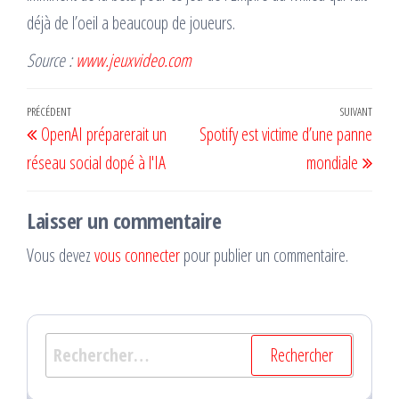
déjà de l’oeil a beaucoup de joueurs.
Source :
www.jeuxvideo.com
Navigation
Article
PRÉCÉDENT
SUIVANT
Artic
OpenAI préparerait un
Spotify est victime d’une panne
de
précédent
suiv
réseau social dopé à l'IA
mondiale
l’article
Laisser un commentaire
Vous devez
vous connecter
pour publier un commentaire.
Rechercher :