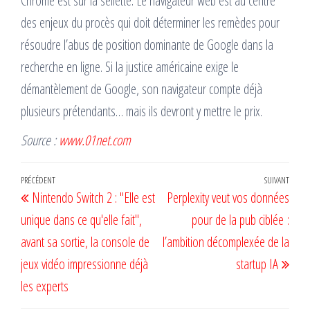
Chrome est sur la sellette. Le navigateur web est au centre
des enjeux du procès qui doit déterminer les remèdes pour
résoudre l’abus de position dominante de Google dans la
recherche en ligne. Si la justice américaine exige le
démantèlement de Google, son navigateur compte déjà
plusieurs prétendants… mais ils devront y mettre le prix.
Source :
www.01net.com
Navigation
Article
PRÉCÉDENT
SUIVANT
Artic
Nintendo Switch 2 : "Elle est
Perplexity veut vos données
de
précédent
suiv
unique dans ce qu'elle fait",
pour de la pub ciblée :
l’article
avant sa sortie, la console de
l’ambition décomplexée de la
jeux vidéo impressionne déjà
startup IA
les experts