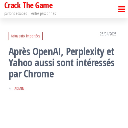
Crack The Game
Passer
ce
parlons escapes … entre passionnés
contenu
25/04/2025
Actus auto-importées
Après OpenAI, Perplexity et
Yahoo aussi sont intéressés
par Chrome
Par
ADMIN