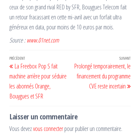
ceux de son grand rival RED by SFR, Bouygues Telecom fait
un retour fracassant en cette mi-avril avec un forfait ultra
généreux en data, pour moins de 10 euros par mois.
Source :
www.01net.com
Navigation
Article
PRÉCÉDENT
SUIVANT
Artic
La Freebox Pop S fait
Prolongé temporairement, le
de
précédent
suiv
machine arrière pour séduire
financement du programme
l’article
les abonnés Orange,
CVE reste incertain
Bouygues et SFR
Laisser un commentaire
Vous devez
vous connecter
pour publier un commentaire.