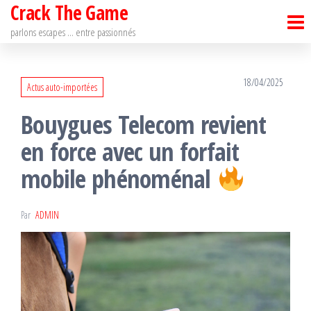
Crack The Game
Passer
ce
parlons escapes … entre passionnés
contenu
18/04/2025
Actus auto-importées
Bouygues Telecom revient
en force avec un forfait
mobile phénoménal
Par
ADMIN