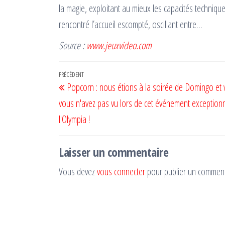
la magie, exploitant au mieux les capacités technique
rencontré l’accueil escompté, oscillant entre…
Source :
www.jeuxvideo.com
Navigation
Article
PRÉCÉDENT
Popcorn : nous étions à la soirée de Domingo et v
de
précédent
vous n'avez pas vu lors de cet événement exception
l’article
l'Olympia !
Laisser un commentaire
Vous devez
vous connecter
pour publier un comment