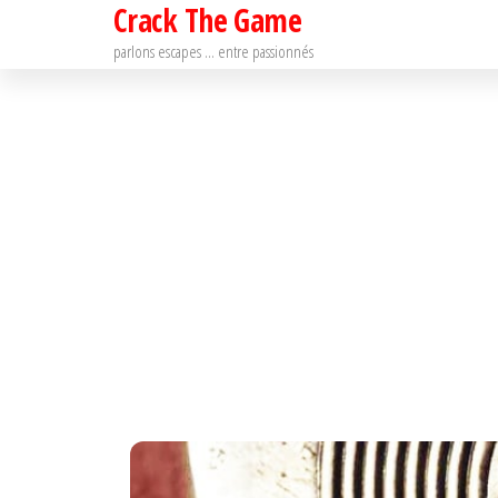
Crack The Game
Passer
ce
parlons escapes … entre passionnés
contenu