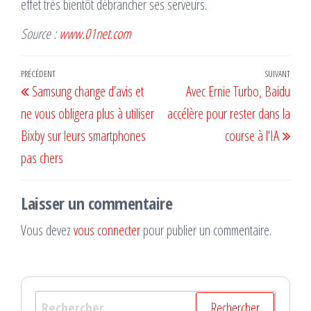
effet très bientôt débrancher ses serveurs.
Source :
www.01net.com
Navigation
Article
PRÉCÉDENT
SUIVANT
Artic
Samsung change d’avis et
Avec Ernie Turbo, Baidu
de
précédent
suiv
ne vous obligera plus à utiliser
accélère pour rester dans la
l’article
Bixby sur leurs smartphones
course à l'IA
pas chers
Laisser un commentaire
Vous devez
vous connecter
pour publier un commentaire.
Rechercher :