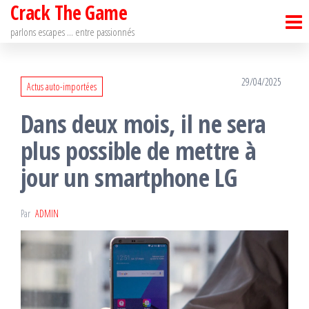
Crack The Game
Passer
ce
parlons escapes … entre passionnés
contenu
29/04/2025
Actus auto-importées
Dans deux mois, il ne sera
plus possible de mettre à
jour un smartphone LG
Par
ADMIN