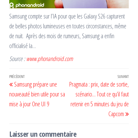
Samsung compte sur l’IA pour que les Galaxy S26 capturent
de belles photos lumineuses en toutes circonstances, même
de nuit. Après des mois de rumeurs, Samsung a enfin
officialisé la…
Source :
www.phonandroid.com
Navigation
Article
PRÉCÉDENT
SUIVANT
Artic
Samsung prépare une
Pragmata : prix, date de sortie,
de
précédent
suiv
nouveauté bien utile pour sa
scénario… Tout ce qu’il faut
l’article
mise à jour One UI 9
retenir en 5 minutes du jeu de
Capcom
Laisser un commentaire