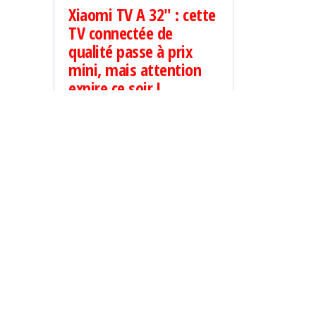
Xiaomi TV A 32″ : cette
TV connectée de
qualité passe à prix
mini, mais attention
expire ce soir !
C’est le dernier jour des
promotions sur AliExpress. Vous
n’avez plus que quelques heures
pour profiter des meilleures
offres du moment. Si vous êtes à
la recherche d’une télévision
pas…