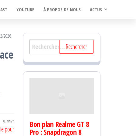
CAST
YOUTUBE
À PROPOS DE NOUS
ACTUS
02/2026
Rechercher :
ace
e
SUIVANT
Article
Bon plan Realme GT 8
le pour
Pro : Snapdragon 8
suivant