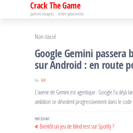
Crack The Game
Passer
ce
parlons escapes … entre passionnés
contenu
Non classé
Google Gemini passera 
sur Android : en route po
Par
FAY
L’avenir de Gemini est agentique : Google l’a déjà lai
ambition se dévoilent progressivement dans le code d
Navigation
Article
PRÉCÉDENT
Bientôt un jeu de blind test sur Spotify ?
de
précédent