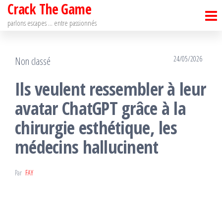
Crack The Game
Passer
ce
parlons escapes … entre passionnés
contenu
24/05/2026
Non classé
Ils veulent ressembler à leur
avatar ChatGPT grâce à la
chirurgie esthétique, les
médecins hallucinent
Par
FAY