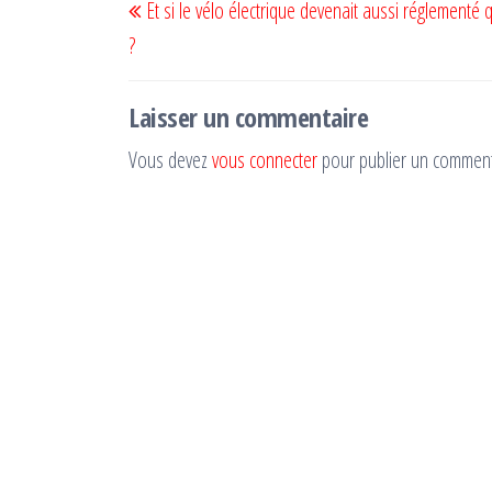
Et si le vélo électrique devenait aussi réglementé 
de
précédent
?
l’article
Laisser un commentaire
Vous devez
vous connecter
pour publier un comment