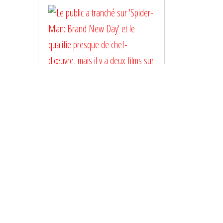
Le public a tranché sur
'Spider-Man: Brand
New Day' et le qualifie
presque de chef-
d'œuvre, mais il y a
deux films sur
l'homme-araignée
encore meilleurs