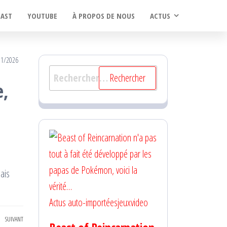
CAST
YOUTUBE
À PROPOS DE NOUS
ACTUS
01/2026
Rechercher :
e,
ais
Actus auto-importées
jeuxvideo
SUIVANT
Article