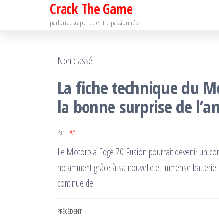
Crack The Game
Passer
ce
parlons escapes … entre passionnés
contenu
Non classé
La fiche technique du M
la bonne surprise de l’a
Par
FAY
Le Motorola Edge 70 Fusion pourrait devenir un con
notamment grâce à sa nouvelle et immense batterie
continue de…
Navigation
Article
PRÉCÉDENT