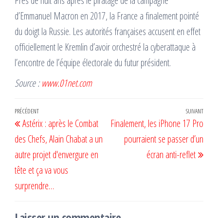
Près de huit ans après le piratage de la campagne
d’Emmanuel Macron en 2017, la France a finalement pointé
du doigt la Russie. Les autorités françaises accusent en effet
officiellement le Kremlin d’avoir orchestré la cyberattaque à
l’encontre de l’équipe électorale du futur président.
Source :
www.01net.com
Navigation
Article
PRÉCÉDENT
SUIVANT
Artic
Astérix : après le Combat
Finalement, les iPhone 17 Pro
de
précédent
suiv
des Chefs, Alain Chabat a un
pourraient se passer d’un
l’article
autre projet d'envergure en
écran anti-reflet
tête et ça va vous
surprendre…
Laisser un commentaire