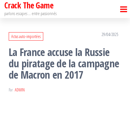
Crack The Game
Passer
ce
parlons escapes … entre passionnés
contenu
29/04/2025
Actus auto-importées
La France accuse la Russie
du piratage de la campagne
de Macron en 2017
Par
ADMIN