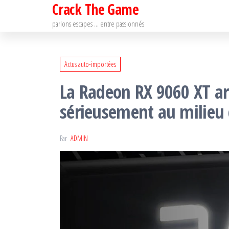
Crack The Game
Passer
ce
parlons escapes … entre passionnés
contenu
Actus auto-importées
La Radeon RX 9060 XT ar
sérieusement au milie
Par
ADMIN