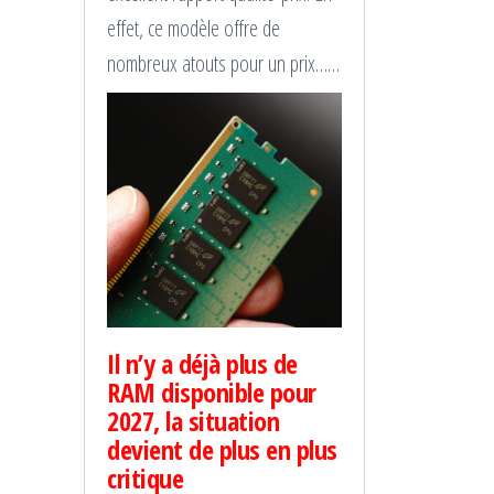
effet, ce modèle offre de
nombreux atouts pour un prix……
Il n’y a déjà plus de
RAM disponible pour
2027, la situation
devient de plus en plus
critique