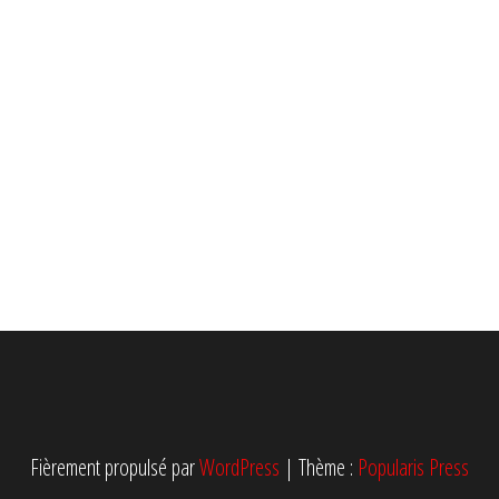
Fièrement propulsé par
WordPress
|
Thème :
Popularis Press