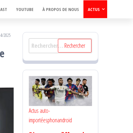
CAST
YOUTUBE
À PROPOS DE NOUS
ACTUS
04/2025
Rechercher :
ue
Actus auto-
importées
phonandroid