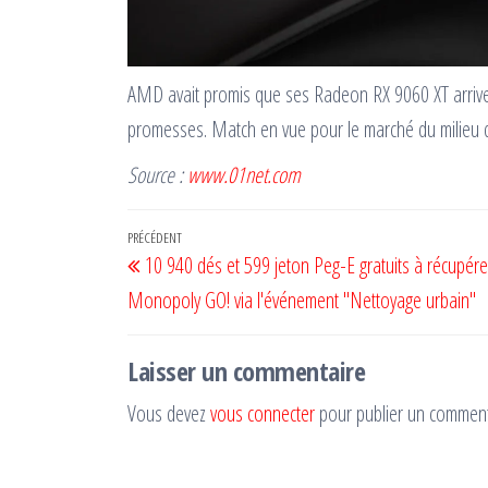
AMD avait promis que ses Radeon RX 9060 XT arrivera
promesses. Match en vue pour le marché du milie
Source :
www.01net.com
Navigation
Article
PRÉCÉDENT
10 940 dés et 599 jeton Peg-E gratuits à récupére
de
précédent
Monopoly GO! via l'événement "Nettoyage urbain"
l’article
Laisser un commentaire
Vous devez
vous connecter
pour publier un comment