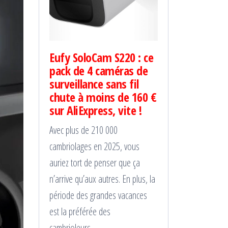
Eufy SoloCam S220 : ce
pack de 4 caméras de
surveillance sans fil
chute à moins de 160 €
sur AliExpress, vite !
Avec plus de 210 000
cambriolages en 2025, vous
auriez tort de penser que ça
n’arrive qu’aux autres. En plus, la
période des grandes vacances
est la préférée des
cambrioleurs……