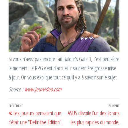
Si vous n’avez pas encore fait Baldur’s Gate 3, c’est peut-être
le moment : le RPG vient d’accueillir sa dernière grosse mise
à jour. On vous explique tout ce qu’il y a à savoir sur le sujet.
Source :
www.jeuxvideo.com
Navigation
Article
PRÉCÉDENT
SUIVANT
Artic
Les joueurs pensaient que
ASUS dévoile l’un des écrans
de
précédent
suiv
c'était une "Definitive Edition",
les plus rapides du monde,
l’article