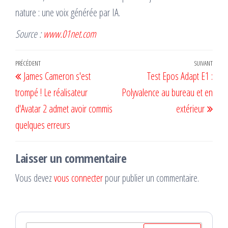
nature : une voix générée par IA.
Source :
www.01net.com
Navigation
Article
PRÉCÉDENT
SUIVANT
Artic
James Cameron s'est
Test Epos Adapt E1 :
de
précédent
suiv
trompé ! Le réalisateur
Polyvalence au bureau et en
l’article
d'Avatar 2 admet avoir commis
extérieur
quelques erreurs
Laisser un commentaire
Vous devez
vous connecter
pour publier un commentaire.