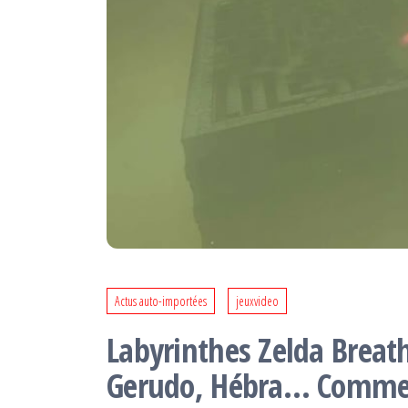
Actus auto-importées
jeuxvideo
Labyrinthes Zelda Breath
Gerudo, Hébra… Commen