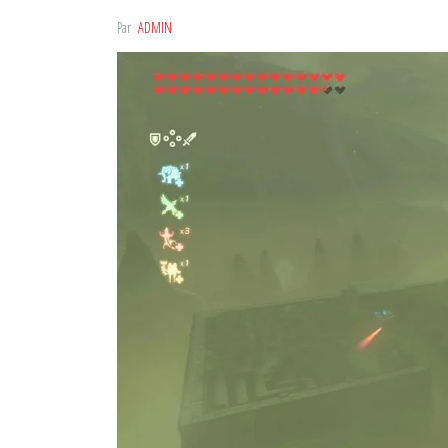
Par
ADMIN