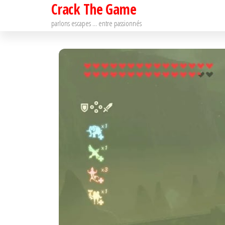
Crack The Game
Passer
ce
parlons escapes … entre passionnés
contenu