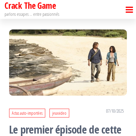
Crack The Game
Passer
ce
parlons escapes … entre passionnés
contenu
07/10/2025
Actus auto-importées
jeuxvideo
Le premier épisode de cette