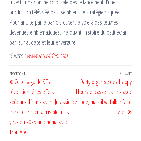
Investir une somme colossale dès le lancement d’une
production télévisée peut sembler une stratégie risquée.
Pourtant, ce pari a parfois ouvert la voie à des œuvres
devenues emblématiques, marquant l’histoire du petit écran
par leur audace et leur envergure.
Source :
www.jeuxvideo.com
Navigation
Article
PRÉCÉDENT
SUIVANT
Artic
Cette saga de SF a
Darty organise des Happy
de
précédent
suiv
révolutionné les effets
Hours et casse les prix avec
l’article
spéciaux 11 ans avant Jurassic
ce code, mais il va falloir faire
Park : elle m'en a mis plein les
vite !
yeux en 2025 au cinéma avec
Tron Ares