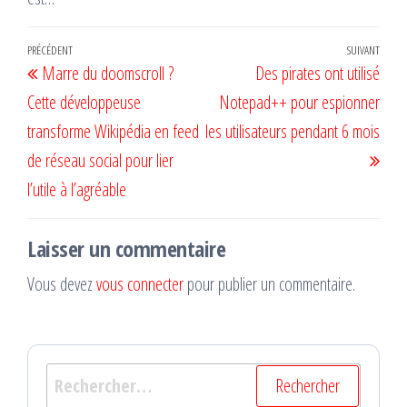
Navigation
Article
PRÉCÉDENT
SUIVANT
Artic
Marre du doomscroll ?
Des pirates ont utilisé
de
précédent
suiv
Cette développeuse
Notepad++ pour espionner
l’article
transforme Wikipédia en feed
les utilisateurs pendant 6 mois
de réseau social pour lier
l’utile à l’agréable
Laisser un commentaire
Vous devez
vous connecter
pour publier un commentaire.
Rechercher :