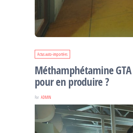
Actus auto-importées
Méthamphétamine GTA On
pour en produire ?
Par
ADMIN