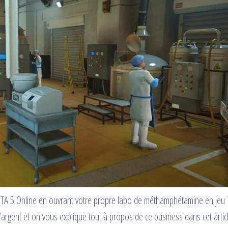
GTA 5 Online en ouvrant votre propre labo de méthamphétamine en jeu ?
argent et on vous explique tout à propos de ce business dans cet articl