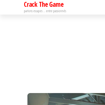
Crack The Game
Passer
ce
parlons escapes … entre passionnés
contenu