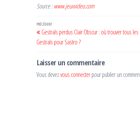
Source :
www.jeuxvideo.com
Navigation
Article
PRÉCÉDENT
Gestrals perdus Clair Obscur : où trouver tous les 
de
précédent
Gestrals pour Sastro ?
l’article
Laisser un commentaire
Vous devez
vous connecter
pour publier un comment