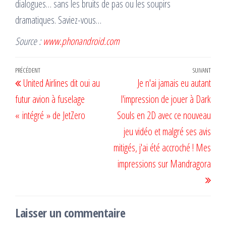
dialogues… sans les bruits de pas ou les soupirs
dramatiques. Saviez-vous…
Source :
www.phonandroid.com
Navigation
Article
PRÉCÉDENT
SUIVANT
Artic
United Airlines dit oui au
Je n'ai jamais eu autant
de
précédent
suiv
futur avion à fuselage
l'impression de jouer à Dark
l’article
« intégré » de JetZero
Souls en 2D avec ce nouveau
jeu vidéo et malgré ses avis
mitigés, j'ai été accroché ! Mes
impressions sur Mandragora
Laisser un commentaire