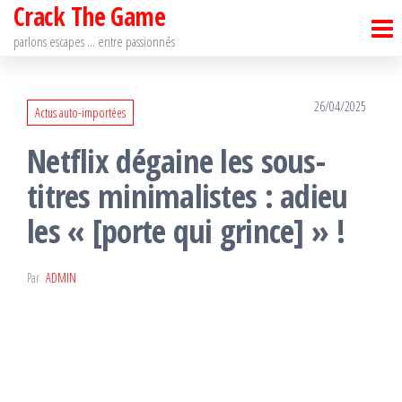
Crack The Game
Passer
ce
parlons escapes … entre passionnés
contenu
26/04/2025
Actus auto-importées
Netflix dégaine les sous-
titres minimalistes : adieu
les « [porte qui grince] » !
Par
ADMIN