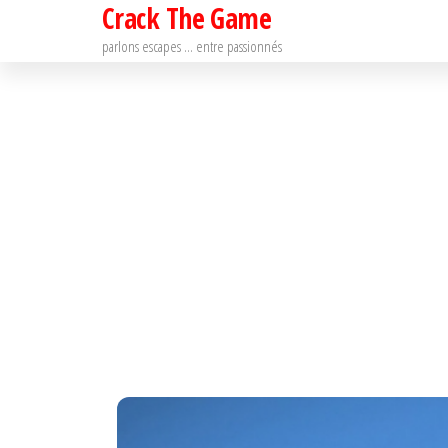
Crack The Game
Passer
ce
parlons escapes … entre passionnés
contenu