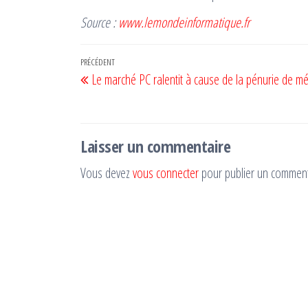
Source :
www.lemondeinformatique.fr
Navigation
Article
PRÉCÉDENT
Le marché PC ralentit à cause de la pénurie de m
de
précédent
l’article
Laisser un commentaire
Vous devez
vous connecter
pour publier un comment