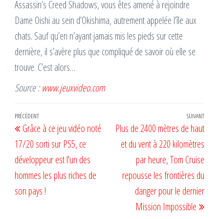
Assassin’s Creed Shadows, vous êtes amené à rejoindre
Dame Oishi au sein d’Okishima, autrement appelée l’île aux
chats. Sauf qu’en n’ayant jamais mis les pieds sur cette
dernière, il s’avère plus que compliqué de savoir où elle se
trouve. C’est alors…
Source :
www.jeuxvideo.com
Navigation
Article
PRÉCÉDENT
SUIVANT
Artic
Grâce à ce jeu vidéo noté
Plus de 2400 mètres de haut
de
précédent
suiv
17/20 sorti sur PS5, ce
et du vent à 220 kilomètres
l’article
développeur est l'un des
par heure, Tom Cruise
hommes les plus riches de
repousse les frontières du
son pays !
danger pour le dernier
Mission Impossible