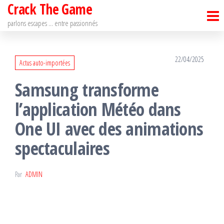
Crack The Game
Passer
ce
parlons escapes … entre passionnés
contenu
22/04/2025
Actus auto-importées
Samsung transforme
l’application Météo dans
One UI avec des animations
spectaculaires
Par
ADMIN