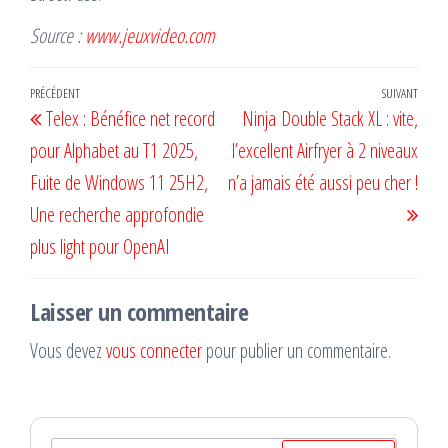
Source :
www.jeuxvideo.com
Navigation
Article
PRÉCÉDENT
SUIVANT
Artic
Telex : Bénéfice net record
Ninja Double Stack XL : vite,
de
précédent
suiv
pour Alphabet au T1 2025,
l’excellent Airfryer à 2 niveaux
l’article
Fuite de Windows 11 25H2,
n’a jamais été aussi peu cher !
Une recherche approfondie
plus light pour OpenAI
Laisser un commentaire
Vous devez
vous connecter
pour publier un commentaire.