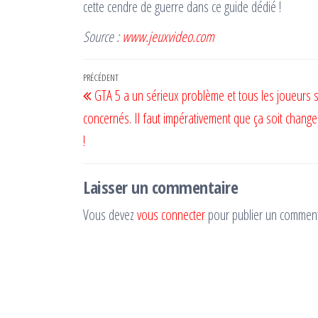
cette cendre de guerre dans ce guide dédié !
Source :
www.jeuxvideo.com
Navigation
Article
PRÉCÉDENT
GTA 5 a un sérieux problème et tous les joueurs 
de
précédent
concernés. Il faut impérativement que ça soit chang
l’article
!
Laisser un commentaire
Vous devez
vous connecter
pour publier un comment