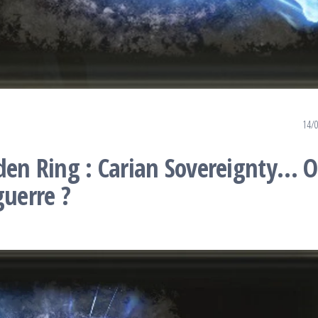
14/
lden Ring : Carian Sovereignty… 
guerre ?