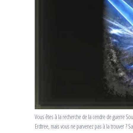
Vous êtes à la recherche de la cendre de guerre Sou
Erdtree, mais vous ne parvenez pas à la trouver ? 