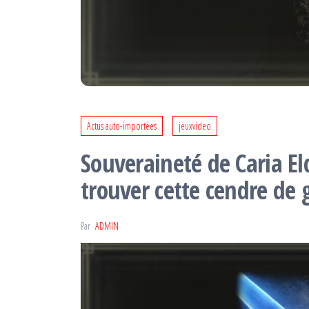
Actus auto-importées
jeuxvideo
Souveraineté de Caria E
trouver cette cendre de 
Par
ADMIN