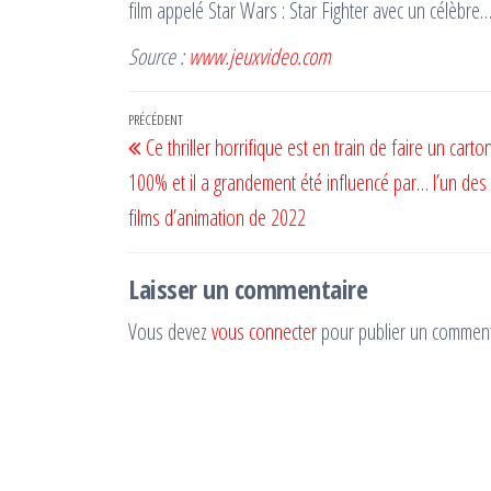
film appelé Star Wars : Star Fighter avec un célèbre
Source :
www.jeuxvideo.com
Navigation
Article
PRÉCÉDENT
Ce thriller horrifique est en train de faire un carton
de
précédent
100% et il a grandement été influencé par… l’un des 
l’article
films d’animation de 2022
Laisser un commentaire
Vous devez
vous connecter
pour publier un comment