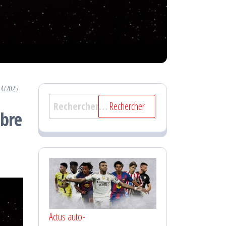
04/2025
Rechercher :
èbre
Actus auto-