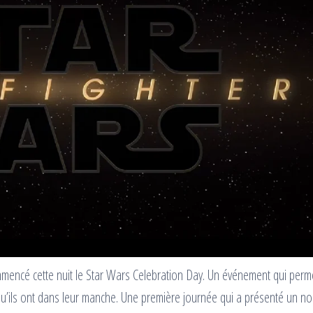
mmencé cette nuit le Star Wars Celebration Day. Un événement qui perm
qu’ils ont dans leur manche. Une première journée qui a présenté un n