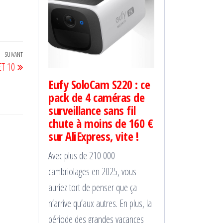
SUIVANT
Article
ET 10
suivant
Eufy SoloCam S220 : ce
pack de 4 caméras de
surveillance sans fil
chute à moins de 160 €
sur AliExpress, vite !
Avec plus de 210 000
cambriolages en 2025, vous
auriez tort de penser que ça
n’arrive qu’aux autres. En plus, la
période des grandes vacances