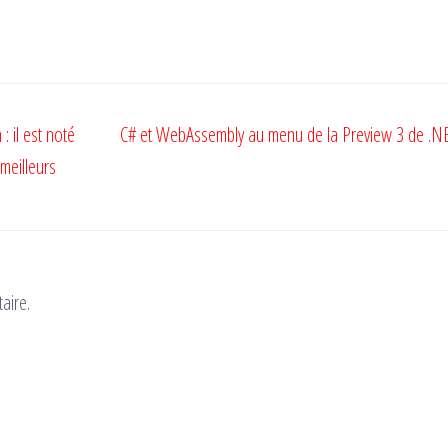
…
 : il est noté
C# et WebAssembly au menu de la Preview 3 de .N
meilleurs
aire.