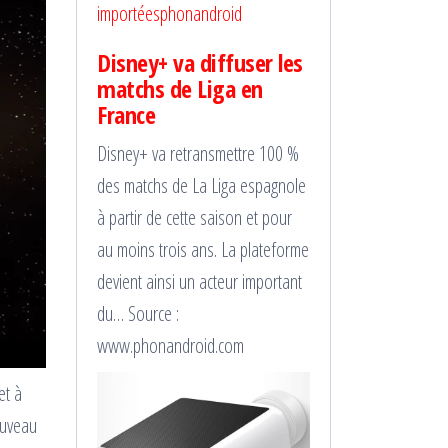
importées
phonandroid
Disney+ va diffuser les
matchs de Liga en
France
Disney+ va retransmettre 100 %
des matchs de La Liga espagnole
à partir de cette saison et pour
au moins trois ans. La plateforme
devient ainsi un acteur important
du… Source :
www.phonandroid.com
et à
ouveau