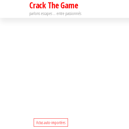
Crack The Game
Passer
ce
parlons escapes … entre passionnés
contenu
Actus auto-importées