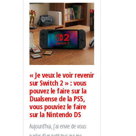
« Je veux le voir revenir
sur Switch 2 » : vous
pouvez le faire sur la
Dualsense de la PS5,
vous pouviez le faire
sur la Nintendo DS
Aujourd’hui, j’ai envie de vous
parler d’un petit truc qui me