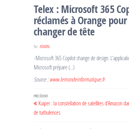
Telex : Microsoft 365 Co
réclamés à Orange pour 
changer de tête
Par
ADMIN
-Microsoft 365 Copilot change de design. L’applicat
Microsoft prépare (…)
Source :
www.lemondeinformatique.fr
Navigation
Article
PRÉCÉDENT
Kuiper : la constellation de satellites d’Amazon d
de
précédent
de turbulences
l’article