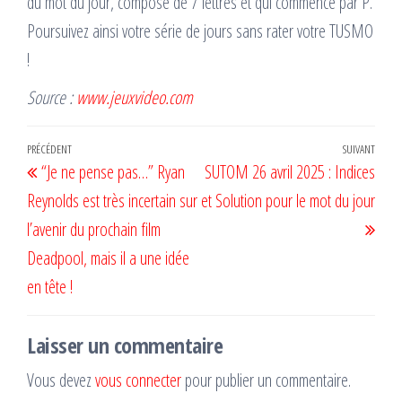
du mot du jour, composé de 7 lettres et qui commence par P.
Poursuivez ainsi votre série de jours sans rater votre TUSMO
!
Source :
www.jeuxvideo.com
Navigation
Article
PRÉCÉDENT
SUIVANT
Artic
“Je ne pense pas…” Ryan
SUTOM 26 avril 2025 : Indices
de
précédent
suiv
Reynolds est très incertain sur
et Solution pour le mot du jour
l’article
l’avenir du prochain film
Deadpool, mais il a une idée
en tête !
Laisser un commentaire
Vous devez
vous connecter
pour publier un commentaire.