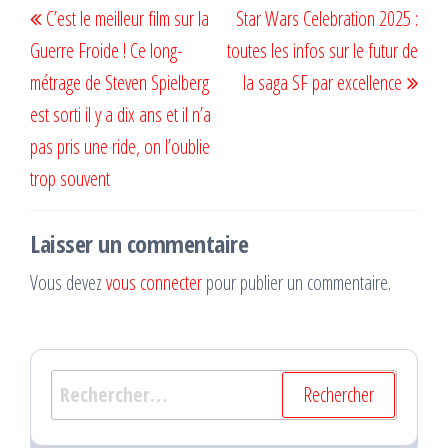
C’est le meilleur film sur la
Star Wars Celebration 2025 :
de
précédent
suiv
Guerre Froide ! Ce long-
toutes les infos sur le futur de
l’article
métrage de Steven Spielberg
la saga SF par excellence
est sorti il y a dix ans et il n’a
pas pris une ride, on l’oublie
trop souvent
Laisser un commentaire
Vous devez
vous connecter
pour publier un commentaire.
Rechercher :