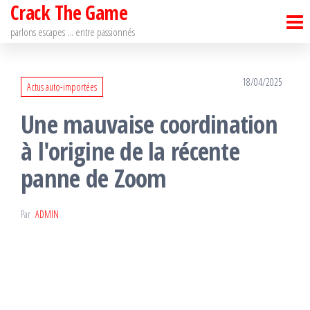
Crack The Game
Passer
ce
parlons escapes … entre passionnés
contenu
18/04/2025
Actus auto-importées
Une mauvaise coordination
à l'origine de la récente
panne de Zoom
Par
ADMIN