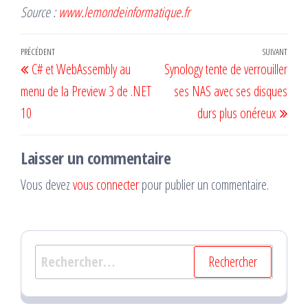
Source :
www.lemondeinformatique.fr
Navigation
Article
PRÉCÉDENT
SUIVANT
Artic
C# et WebAssembly au
Synology tente de verrouiller
de
précédent
suiv
menu de la Preview 3 de .NET
ses NAS avec ses disques
l’article
10
durs plus onéreux
Laisser un commentaire
Vous devez
vous connecter
pour publier un commentaire.
Rechercher :