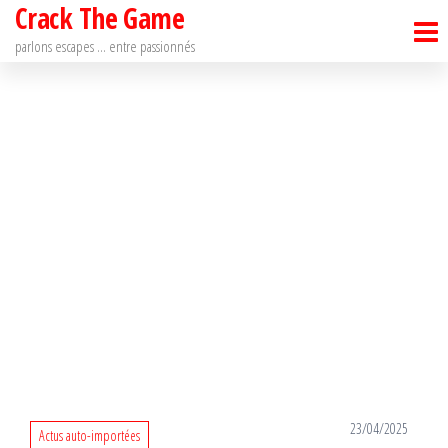
Crack The Game
Passer
ce
parlons escapes … entre passionnés
contenu
23/04/2025
Actus auto-importées