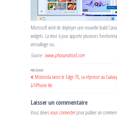
Microsoft vient de déployer une nouvelle build Can
widgets. La mise à jour apporte plusieurs fonctionnal
verouillage ou…
Source :
www.phonandroid.com
Navigation
Article
PRÉCÉDENT
Motorola lance le Edge 70, sa réponse au Galaxy
de
précédent
à l’iPhone Air
l’article
Laisser un commentaire
Vous devez
vous connecter
pour publier un comment