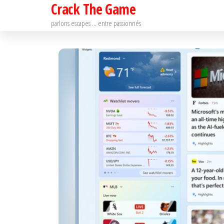
Crack The Game
Passer
ce
parlons escapes … entre passionnés
contenu